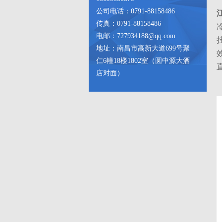
公司电话：0791-88158486
传真：0791-88158486
电邮：727934188@qq.com
地址：南昌市高新大道699号聚
仁6幢18楼1802室（圆中源大酒
店对面）