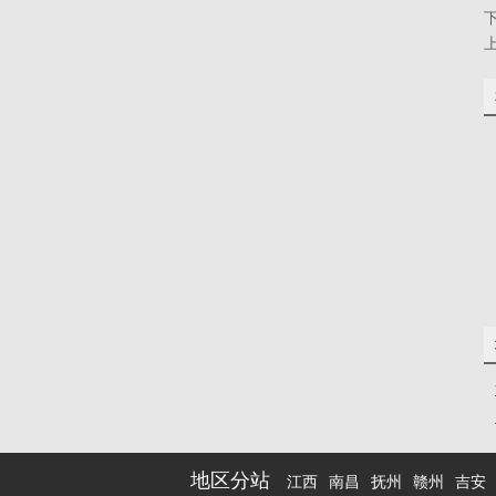
地区分站
江西
南昌
抚州
赣州
吉安