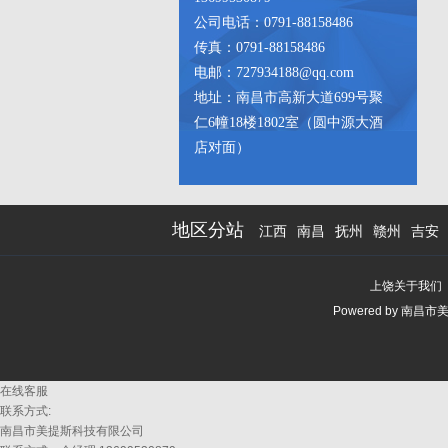
公司电话：0791-88158486
传真：0791-88158486
电邮：727934188@qq.com
地址：南昌市高新大道699号聚
仁6幢18楼1802室（圆中源大酒
店对面）
地区分站
江西
南昌
抚州
赣州
吉安
上饶关于我们
Powered by
南昌市
在线客服
联系方式:
南昌市美提斯科技有限公司