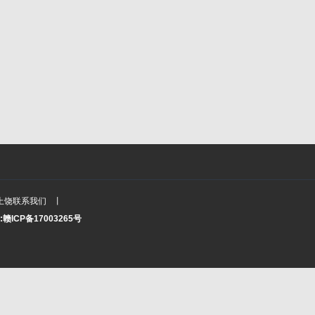
上饶联系我们
丨
:
赣ICP备17003265号