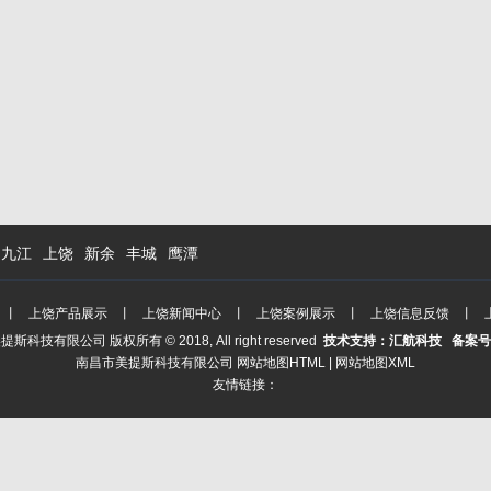
九江
上饶
新余
丰城
鹰潭
丨
上饶产品展示
丨
上饶新闻中心
丨
上饶案例展示
丨
上饶信息反馈
丨
美提斯科技有限公司
版权所有 © 2018, All right reserved
技术支持：汇航科技 备案号
南昌市美提斯科技有限公司
网站地图HTML
|
网站地图XML
友情链接：