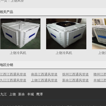
上一页：
上饶风管
相关产品
上饶冷风机
上饶冷风机
上饶
地区分销
江西江西通风管道
南昌江西通风管道
抚州江西通风管道
赣州江
九江江西通风管道
上饶江西通风管道
新余江西通风管道
丰城江
九江
上饶
新余
丰城
鹰潭