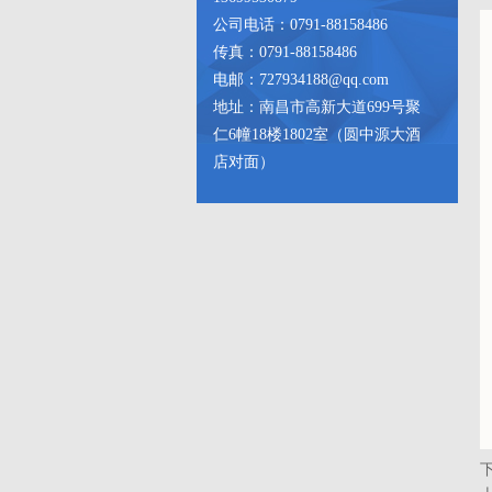
公司电话：0791-88158486
传真：0791-88158486
电邮：727934188@qq.com
地址：南昌市高新大道699号聚
仁6幢18楼1802室（圆中源大酒
店对面）