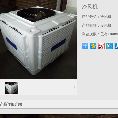
冷风机
产品分类：
冷风机
产品标签：
冷风机
浏览次数：
已有
1048
产品详细介绍