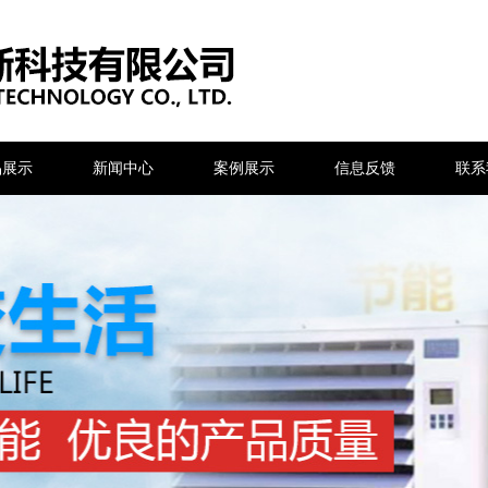
品展示
新闻中心
案例展示
信息反馈
联系