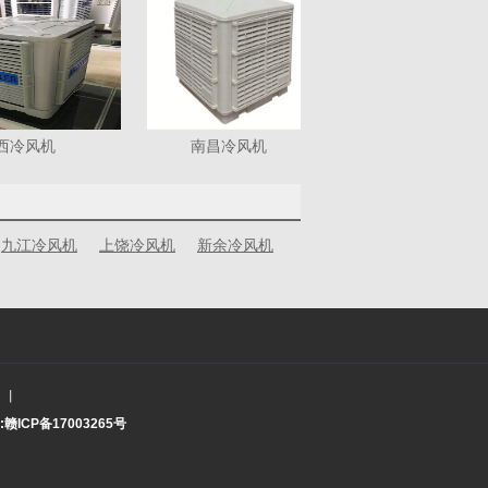
西冷风机
南昌冷风机
九江冷风机
上饶冷风机
新余冷风机
丨
:
赣ICP备17003265号